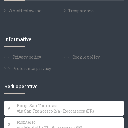
Whistleblowing
Trasparenza
Informative
Privacy policy
Cookie policy
Preferenze privacy
Sedi operative
Borgo San Tommaso
via San Francesco 2/a - Roccasecca (FR)
Montello
via Montello 22 - Roccasecca (FR)