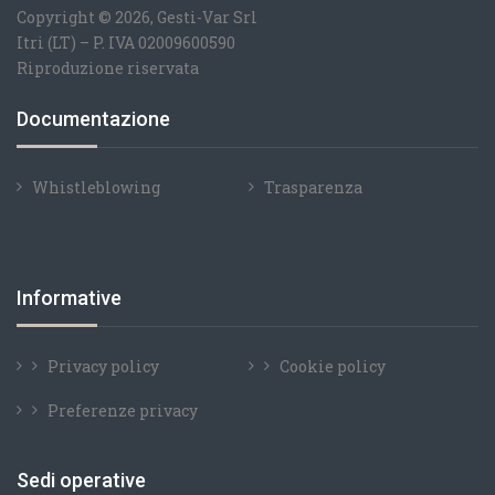
Copyright © 2026, Gesti-Var Srl
Itri (LT) – P. IVA 02009600590
Riproduzione riservata
Documentazione
Whistleblowing
Trasparenza
Informative
Privacy policy
Cookie policy
Preferenze privacy
Sedi operative