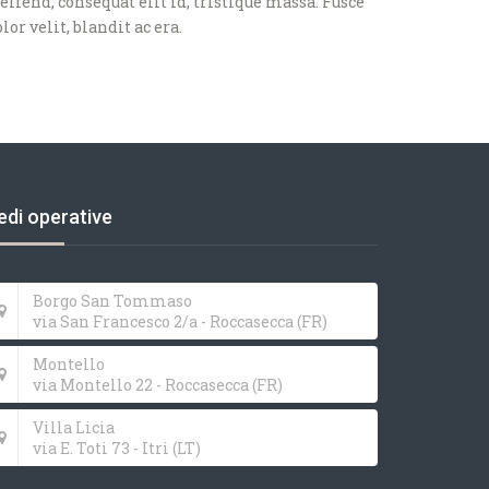
eifend, consequat elit id, tristique massa. Fusce
lor velit, blandit ac era.
edi operative
Borgo San Tommaso
via San Francesco 2/a - Roccasecca (FR)
Montello
via Montello 22 - Roccasecca (FR)
Villa Licia
via E. Toti 73 - Itri (LT)