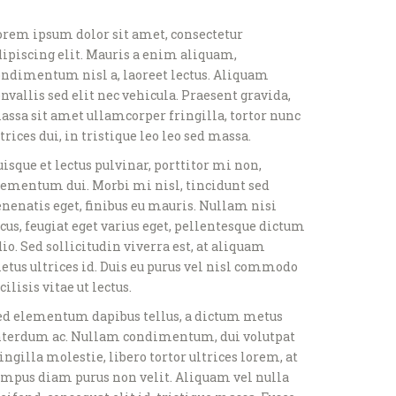
orem ipsum dolor sit amet, consectetur
dipiscing elit. Mauris a enim aliquam,
ondimentum nisl a, laoreet lectus. Aliquam
nvallis sed elit nec vehicula. Praesent gravida,
assa sit amet ullamcorper fringilla, tortor nunc
trices dui, in tristique leo leo sed massa.
isque et lectus pulvinar, porttitor mi non,
lementum dui. Morbi mi nisl, tincidunt sed
enenatis eget, finibus eu mauris. Nullam nisi
cus, feugiat eget varius eget, pellentesque dictum
io. Sed sollicitudin viverra est, at aliquam
etus ultrices id. Duis eu purus vel nisl commodo
cilisis vitae ut lectus.
ed elementum dapibus tellus, a dictum metus
nterdum ac. Nullam condimentum, dui volutpat
ingilla molestie, libero tortor ultrices lorem, at
empus diam purus non velit. Aliquam vel nulla