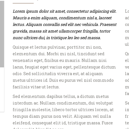
Lorem ipsum dolor sit amet, consectetur adipiscing elit.
L
Mauris a enim aliquam, condimentum nisl a, laoreet
a
lectus. Aliquam convallis sed elit nec vehicula. Praesent
c
gravida, massa sit amet ullamcorper fringilla, tortor
co
nunc ultrices dui, in tristique leo leo sed massa.
m
ul
Quisque et lectus pulvinar, porttitor mi non,
elementum dui. Morbi mi nisl, tincidunt sed
Qu
venenatis eget, finibus eu mauris. Nullam nisi
e
lacus, feugiat eget varius eget, pellentesque dictum
v
odio. Sed sollicitudin viverra est, at aliquam
la
metus ultrices id. Duis eu purus vel nisl commodo
od
facilisis vitae ut lectus.
m
fa
Sed elementum dapibus tellus, a dictum metus
interdum ac. Nullam condimentum, dui volutpat
S
fringilla molestie, libero tortor ultrices lorem, at
i
tempus diam purus non velit. Aliquam vel nulla
fr
eleifend, consequat elit id, tristique massa. Fusce
t