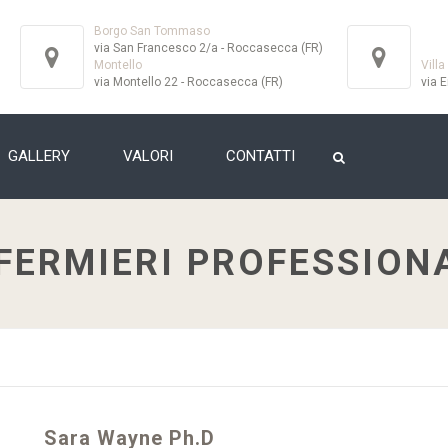
Borgo San Tommaso
via San Francesco 2/a - Roccasecca (FR)
Montello
Villa
via Montello 22 - Roccasecca (FR)
via E
GALLERY
VALORI
CONTATTI
FERMIERI PROFESSION
Sara Wayne Ph.D