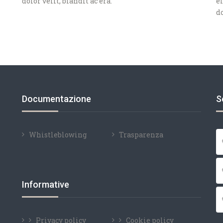
dolor velit, blandit ac era.
el
do
Documentazione
S
Whistleblowing
Trasparenza
Informative
Privacy policy
Cookie policy