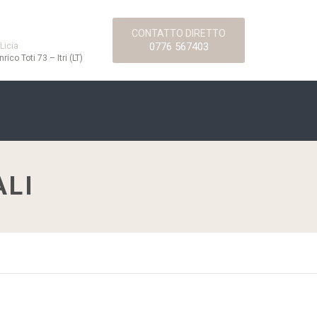
CONTATTO DIRETTO
0776 567403
 Licia
nrico Toti 73 – Itri (LT)
ALI